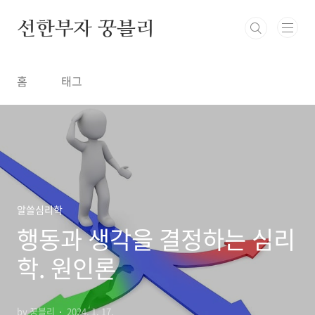
본문 바로가기
선한부자 꿍블리
홈
태그
알쓸심리학
행동과 생각을 결정하는 심리
학. 원인론
by 꿍블리
2024. 1. 17.