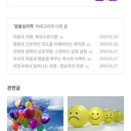
대 신입생 수 1위 장학금 지급 1위,
학사 석사 박사 온라인복수학위까지
'
알쓸심리학
' 카테고리의 다른 글
마음의 여행. 해석수준이론
2024.01.19
(1)
행동의 근본적인 의도를 이해하려는 목적론
2024.01.18
(0)
권위와 권력의 상호작용. 스탠퍼드 감옥 실험
2024.01.17
(0)
우리의 마음과 행동을 바꾸는 루시퍼 이펙트
2024.01.17
(0)
머릿속에서 일어나는 과정 - 정보처리 이론
2024.01.17
(1)
관련글