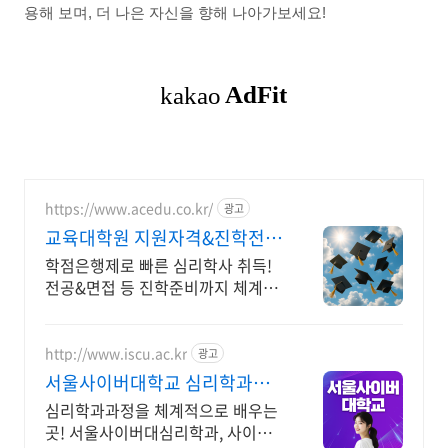
용해 보며, 더 나은 자신을 향해 나아가보세요!
https://www.acedu.co.kr/
광고
교육대학원 지원자격&진학전문
학은제로 빠른 지원자격 취득
학점은행제로 빠른 심리학사 취득!
전공&면접 등 진학준비까지 체계적
인 1:1관리!
http://www.iscu.ac.kr
광고
서울사이버대학교 심리학과
2026 가을학기 신편입생
심리학과과정을 체계적으로 배우는
곳! 서울사이버대심리학과, 사이버