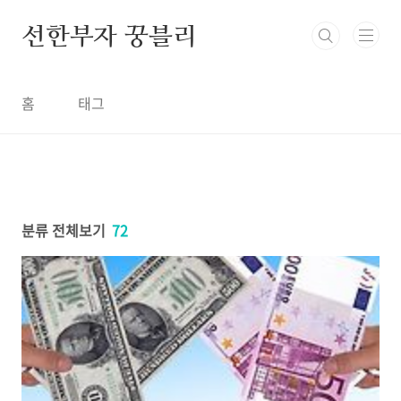
본문 바로가기
선한부자 꿍블리
홈
태그
분류 전체보기
72