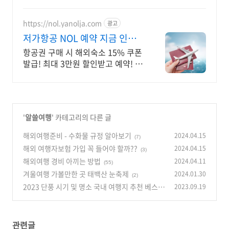
https://nol.yanolja.com
광고
저가항공 NOL 예약 지금 인기
해외노선 특가
항공권 구매 시 해외숙소 15% 쿠폰
발급! 최대 3만원 할인받고 예약! 저
가항공
'
알쓸여행
' 카테고리의 다른 글
해외여행준비 - 수화물 규정 알아보기
2024.04.15
(7)
해외 여행자보험 가입 꼭 들어야 할까??
2024.04.15
(3)
해외여행 경비 아끼는 방법
2024.04.11
(55)
겨울여행 가볼만한 곳 태백산 눈축제
2024.01.30
(2)
2023 단풍 시기 및 명소 국내 여행지 추천 베스트
2023.09.19
10
(1)
관련글