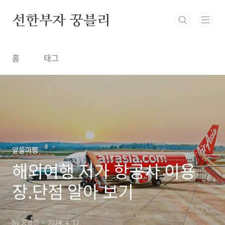
본문 바로가기
선한부자 꿍블리
홈
태그
알쓸여행
해외여행 저가 항공사 이용
장.단점 알아 보기
by 꿍블리
2024. 4. 12.