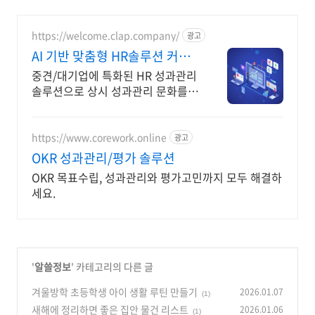
https://welcome.clap.company/
광고
AI 기반 맞춤형 HR솔루션 커스
텀 가능한 성과관리솔루션
중견/대기업에 특화된 HR 성과관리
솔루션으로 상시 성과관리 문화를
만들어보세요. AI와 함께 목표/평가/
원온원 등을 효과적으로 운영해보세
요!
https://www.corework.online
광고
OKR 성과관리/평가 솔루션
OKR 목표수립, 성과관리와 평가고민까지 모두 해결하
세요.
'
알쓸정보
' 카테고리의 다른 글
겨울방학 초등학생 아이 생활 루틴 만들기
2026.01.07
(1)
새해에 정리하면 좋은 집안 물건 리스트
2026.01.06
(1)