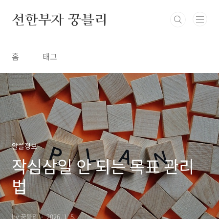
본문 바로가기
선한부자 꿍블리
홈
태그
알쓸정보
작심삼일 안 되는 목표 관리
법
by 꿍블리
2026. 1. 5.