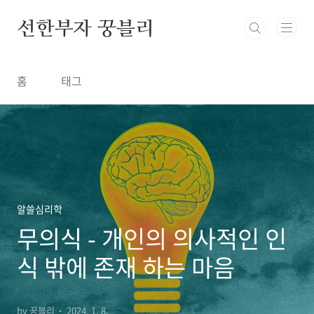
본문 바로가기
선한부자 꿍블리
홈
태그
알쓸심리학
무의식 - 개인의 의사적인 인
식 밖에 존재 하는 마음
by 꿍블리
2024. 1. 8.