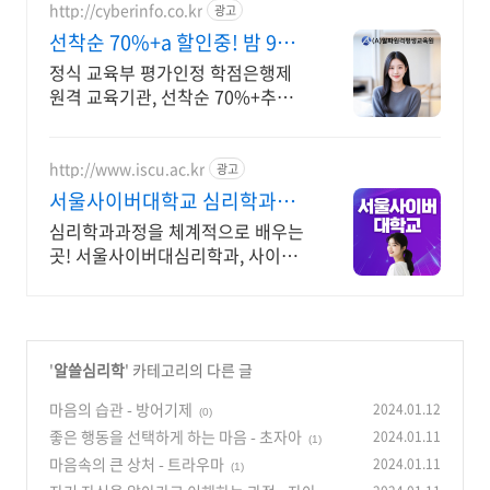
http://cyberinfo.co.kr
광고
선착순 70%+a 할인중! 밤 9시
까지 상담가능!
정식 교육부 평가인정 학점은행제
원격 교육기관, 선착순 70%+추가
할인 모바일 수강 가능, 이수율 높은
알파원격평생교육원 심리학 학위취
득!
http://www.iscu.ac.kr
광고
서울사이버대학교 심리학과
2026 가을학기 신편입생
심리학과과정을 체계적으로 배우는
곳! 서울사이버대심리학과, 사이버
대 신입생 수 1위 장학금 지급 1위,
학사 석사 박사 온라인복수학위까지
'
알쓸심리학
' 카테고리의 다른 글
마음의 습관 - 방어기제
2024.01.12
(0)
좋은 행동을 선택하게 하는 마음 - 초자아
2024.01.11
(1)
마음속의 큰 상처 - 트라우마
2024.01.11
(1)